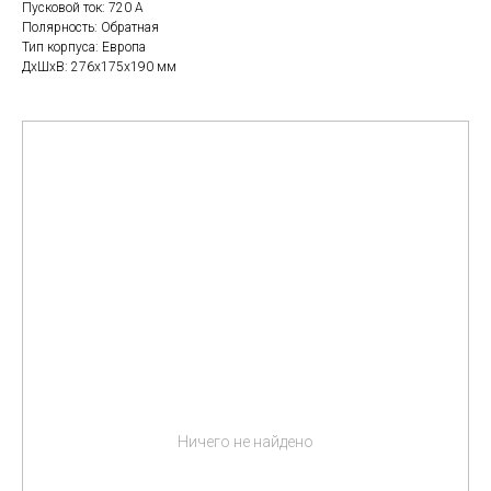
Пусковой ток: 720 A
Полярность: Обратная
Тип корпуса: Европа
ДxШxВ: 276x175x190 мм
Ничего не найдено