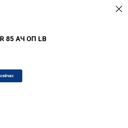
R 85 АЧ ОП LB
 сейчас