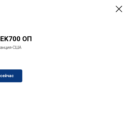
 EK700 ОП
Франция-США
 сейчас